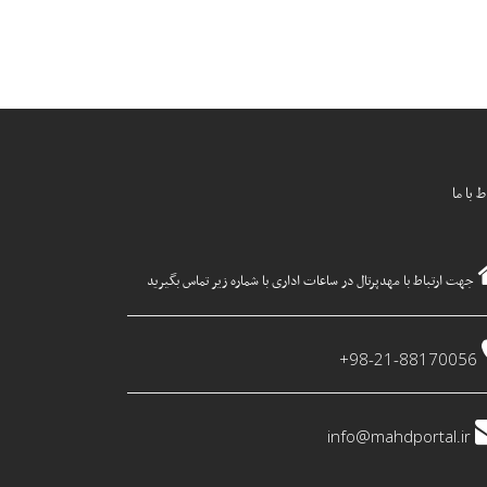
ط با ما
جهت ارتباط با مهدپرتال در ساعات اداری با شماره زیر تماس بگیرید
98-21-88170056+
info@mahdportal.ir