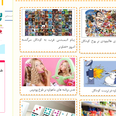
پیام انیمیشنی غرب، به کودکان سرگشته
ی هالیوودی بر روح کودکان
امروز +تصاویر
شم
نقش برنامه های ماهواره بر بلوغ زودرس
اره در تربیت کودکان