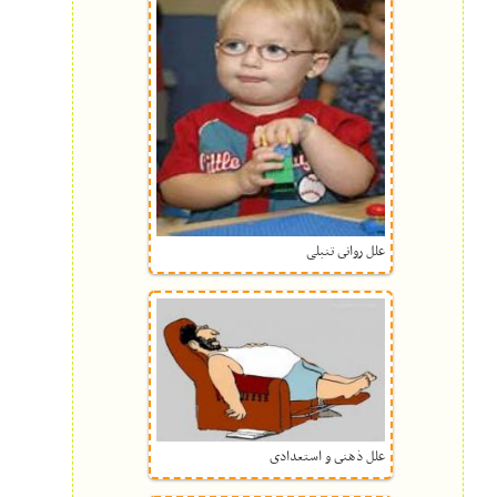
علل روانى تنبلی
علل ذهنى و استعدادى