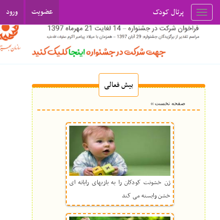
عضویت
ورود
پرتال کودک
Toggl
navig
بیش فعالی
››
صفحه نخست
ژن خشونت کودکان را به بازیهای رایانه ای
خشن وابسته می کند